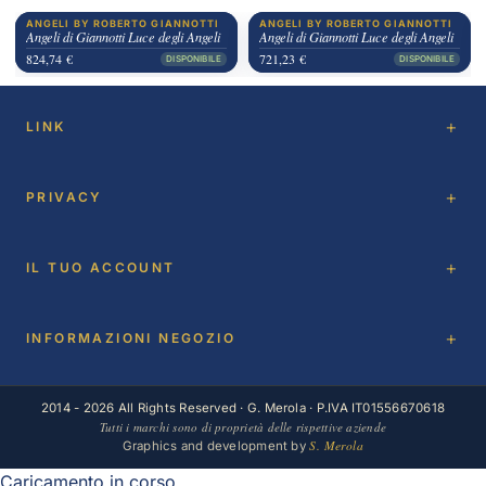
ANGELI BY ROBERTO GIANNOTTI
ANGELI BY ROBERTO GIANNOTTI
Angeli di Giannotti Luce degli Angeli
Angeli di Giannotti Luce degli Angeli
824,74 €
721,23 €
DISPONIBILE
DISPONIBILE
LINK
PRIVACY
IL TUO ACCOUNT
INFORMAZIONI NEGOZIO
2014 - 2026 All Rights Reserved · G. Merola · P.IVA IT01556670618
Tutti i marchi sono di proprietà delle rispettive aziende
S. Merola
Graphics and development by
Caricamento in corso ...