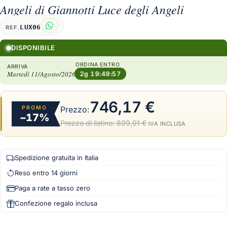
Angeli di Giannotti Luce degli Angeli
LUX06
REF.
DISPONIBILE
ORDINA ENTRO
ARRIVA
Martedì 11/Agosto/2026
2g 19:49:56
746,17 €
PROMO
Prezzo:
−17%
Prezzo di listino:
899,01 €
·
IVA INCLUSA
Spedizione gratuita in Italia
Reso entro 14 giorni
Paga a rate a tasso zero
Confezione regalo inclusa