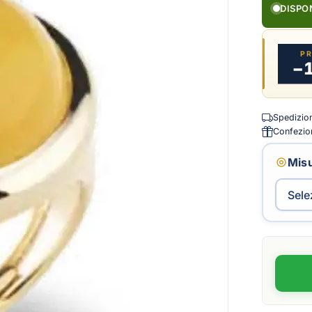
DISPO
P
−
Spedizione
Confezion
Misu