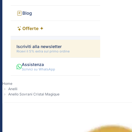
Blog
Offerte ✦
Iscriviti alla newsletter
Ricevi il 5% extra sul primo ordine
Assistenza
Scrivici su WhatsApp
Home
Anelli
Anello Sovrani Cristal Magique
-10%