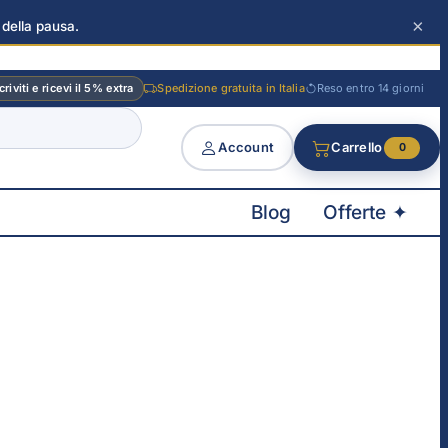
×
 della pausa.
criviti e ricevi il 5% extra
Spedizione gratuita in Italia
Reso entro 14 giorni
Account
Carrello
0
Blog
Offerte ✦