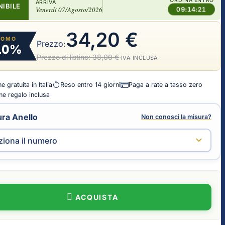
ORDINA ENTRO
ARRIVA
NIBILE
Venerdì 07/Agosto/2026
09:14:20
34,20 €
ROMO
Prezzo:
10%
Prezzo di listino:
38,00 €
·
IVA INCLUSA
 gratuita in Italia
Reso entro 14 giorni
Paga a rate a tasso zero
e regalo inclusa
ra Anello
Non conosci la misura?
ACQUISTA