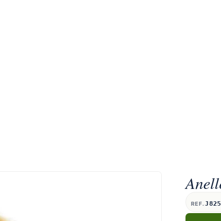
Anell
J82
REF.