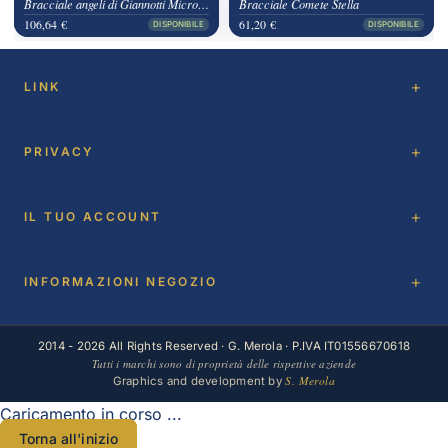
Bracciale angeli di Giannotti Microlighting
Bracciale Comete Stella
106,64 €
61,20 €
DISPONIBILE
DISPONIBILE
LINK
PRIVACY
IL TUO ACCOUNT
INFORMAZIONI NEGOZIO
2014 - 2026 All Rights Reserved · G. Merola · P.IVA IT01556670618
Tutti i marchi sono di proprietà delle rispettive aziende
S. Merola
Graphics and development by
Caricamento in corso ...
Torna all'inizio