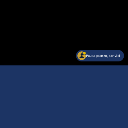
Pausa pranzo, scrivici
Angeli di Giannotti angelo love
Acquista
92,40 €
Arriva mar 11/agosto