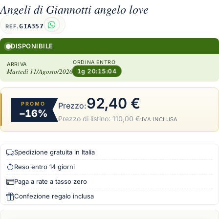
Angeli di Giannotti angelo love
GIA357
REF.
DISPONIBILE
ORDINA ENTRO
ARRIVA
Martedì 11/Agosto/2026
1g 20:15:04
92,40 €
PROMO
Prezzo:
−16%
Prezzo di listino:
110,00 €
·
IVA INCLUSA
Spedizione gratuita in Italia
Reso entro 14 giorni
Paga a rate a tasso zero
Confezione regalo inclusa