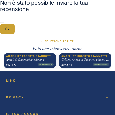
Non è stato possibile inviare la tua
recensione
Ok
✦ SELEZIONE PER TE
Potrebbe interessarti anche
ANGELI BY ROBERTO GIANNOTTI
ANGELI BY ROBERTO GIANNOTTI
Angeli di Giannotti angelo love
Collana Angeli di Giannotti chiama angeli pietra a cuore
64,74 €
239,87 €
DISPONIBILE
DISPONIBILE
LINK
PRIVACY
IL TUO ACCOUNT