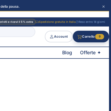
×
 della pausa.
criviti e ricevi il 5% extra
Spedizione gratuita in Italia
Reso entro 14 giorni
Account
Carrello
0
Blog
Offerte ✦