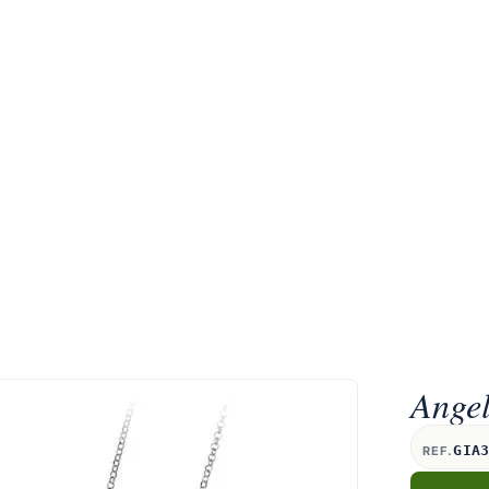
Angel
GIA
REF.