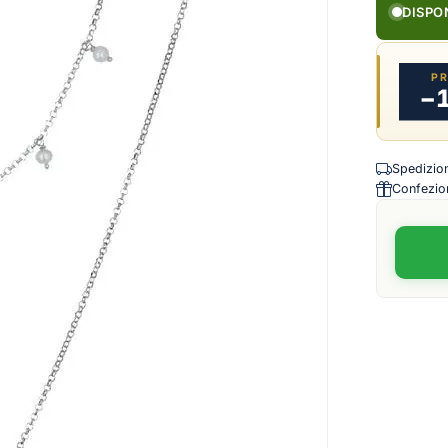
DISPO
P
−
Spedizione
Confezion