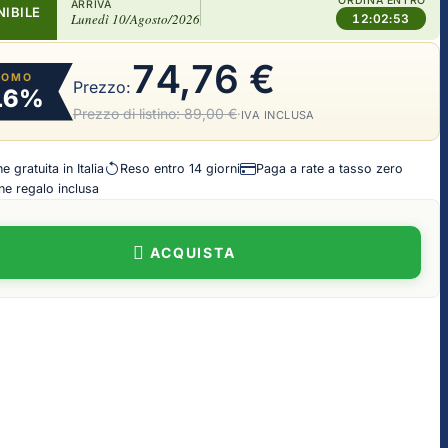
ORDINA ENTRO
ARRIVA
NIBILE
Lunedì 10/Agosto/2026
12:02:52
74,76 €
ROMO
Prezzo:
16%
Prezzo di listino:
89,00 €
·
IVA INCLUSA
 gratuita in Italia
Reso entro 14 giorni
Paga a rate a tasso zero
e regalo inclusa
ACQUISTA