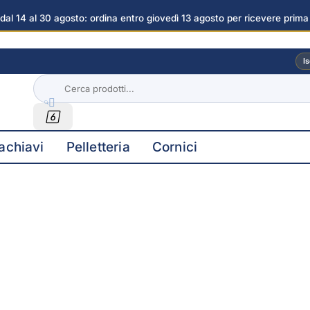
dal 14 al 30 agosto: ordina entro giovedì 13 agosto per ricevere prima
Argento Smaltato Rosso immagini
Is


achiavi
Pelletteria
Cornici