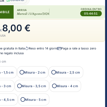
A1R
ORDINA ENTRO
ARRIVA
NIBILE
Martedì 11/Agosto/2026
05:44:50
8,00 €
o:
LUSA
 gratuita in Italia
Reso entro 14 giorni
Paga a rate a tasso zero
e regalo inclusa
1,5 cm
a -
1,5 cm
Misura -
2 cm
Misura -
2,5 cm
a -
3 cm
Misura -
3,5 cm
Misura -
4 cm
a -
4,5 cm
Misura -
5 cm