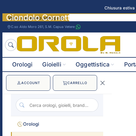
Chiusura estiva 
Ciondolo Cornetto della Fortuna 
Vai al contenuto principale
C.so Aldo Moro 261, S.M. Capua Vetere
Orologi
Gioielli
Oggettistica
Port
ACCOUNT
CARRELLO
Orologi