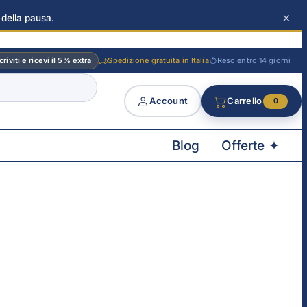
×
 della pausa.
criviti e ricevi il 5% extra
Spedizione gratuita in Italia
Reso entro 14 giorni
Account
Carrello
0
Blog
Offerte ✦