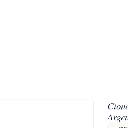
Ciond
Argen