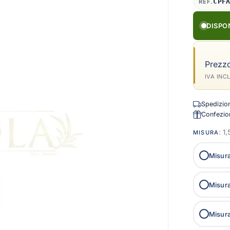
CPF
REF.
DISPO
Prezz
IVA INC
Spedizione
Confezion
: 
MISURA
Misur
Misur
Misur