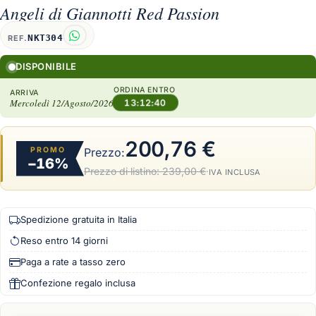
Angeli di Giannotti Red Passion
NKT304
REF.
DISPONIBILE
ORDINA ENTRO
ARRIVA
Mercoledì 12/Agosto/2026
13:12:39
200,76 €
PROMO
Prezzo:
−16%
Prezzo di listino:
239,00 €
·
IVA INCLUSA
Spedizione gratuita in Italia
Reso entro 14 giorni
Paga a rate a tasso zero
Confezione regalo inclusa