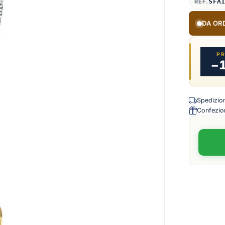
SFA
REF.
DA OR
P
−
Spedizione
Confezion