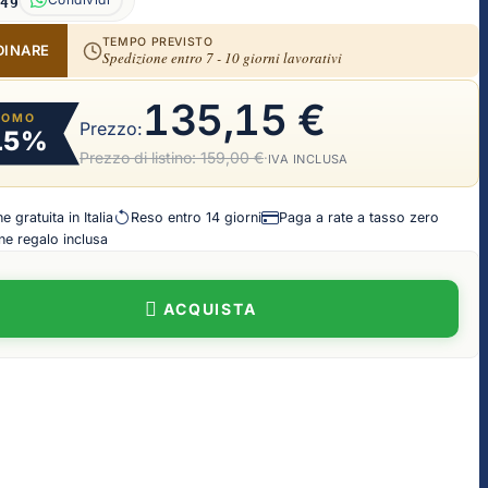
149
TEMPO PREVISTO
DINARE
Spedizione entro 7 - 10 giorni lavorativi
135,15 €
ROMO
Prezzo:
15%
Prezzo di listino:
159,00 €
·
IVA INCLUSA
 gratuita in Italia
Reso entro 14 giorni
Paga a rate a tasso zero
e regalo inclusa
ACQUISTA