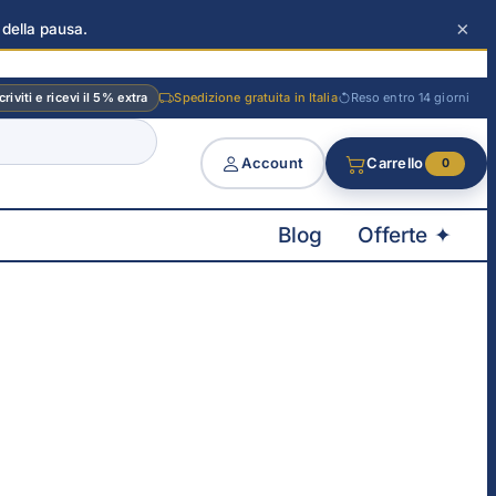
×
 della pausa.
criviti e ricevi il 5% extra
Spedizione gratuita in Italia
Reso entro 14 giorni
Account
Carrello
0
Blog
Offerte ✦