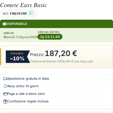
Comete Easy Basic
FWQ105AM
REF.
DISPONIBILE
ORDINA ENTRO
ARRIVA
Martedì 11/Agosto/2026
2g 03:11:45
187,20 €
PROMO
Prezzo:
−10%
Prezzo di listino:
208,00 €
·
IVA INCLUSA
Spedizione gratuita in Italia
Reso entro 14 giorni
Paga a rate a tasso zero
Confezione regalo inclusa