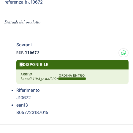
referenza è J10672
Dettagli del prodotto
Sovrani
REF.
J10672
DISPONIBILE
ARRIVA
ORDINA ENTRO
Lunedì 10/Agosto/2026
Riferimento
J10672
ean13
8057723187015