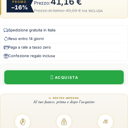
41,16 €
PROMO
Prezzo:
−16%
Prezzo di listino:
49,00 €
·
IVA INCLUSA
Spedizione gratuita in Italia
Reso entro 14 giorni
Paga a rate a tasso zero
Confezione regalo inclusa
ACQUISTA