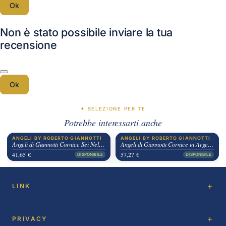
Ok
Non è stato possibile inviare la tua
recensione
Ok
✦ SELEZIONE PER TE
Potrebbe interessarti anche
ANGELI BY ROBERTO GIANNOTTI
ANGELI BY ROBERTO GIANNOTTI
Angeli di Giannotti Cornice Sei Nel Mio Cuore
Angeli di Giannotti Cornice in Argento Bimbo
41,65 €
57,27 €
DISPONIBILE
DISPONIBILE
LINK
PRIVACY