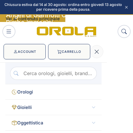
Chiusura estiva dal 14 al 30 agosto: ordina entro giovedì 13 agosto
×
per ricevere prima della pausa.
Angeli di Giannotti Cornice in Argento
Vai al contenuto principale
Bimbo immagini
ACCOUNT
CARRELLO
Orologi
Gioielli
Oggettistica