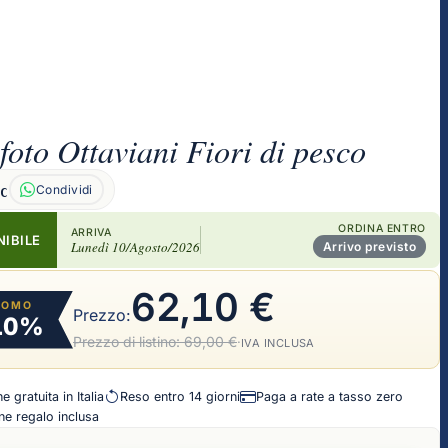
foto Ottaviani Fiori di pesco
Condividi
6C
ORDINA ENTRO
ARRIVA
NIBILE
Lunedì 10/Agosto/2026
Arrivo previsto
62,10 €
ROMO
Prezzo:
10%
Prezzo di listino:
69,00 €
·
IVA INCLUSA
 gratuita in Italia
Reso entro 14 giorni
Paga a rate a tasso zero
e regalo inclusa