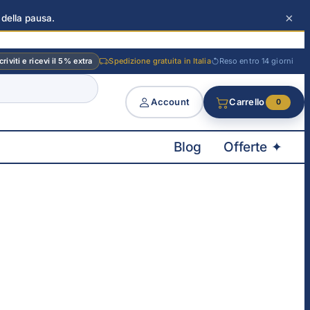
×
 della pausa.
criviti e ricevi il 5% extra
Spedizione gratuita in Italia
Reso entro 14 giorni
Account
Carrello
0
Blog
Offerte ✦