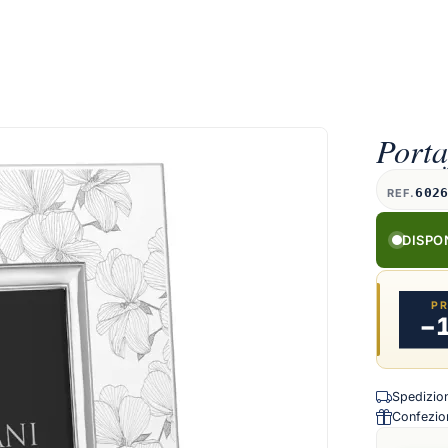
Porta
602
REF.
DISPO
P
−
Spedizione
Confezion