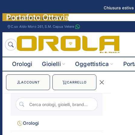
Chiusura estiva 
Portafoto Ottaviani Fiori di pesco 
Vai al contenuto principale
C.so Aldo Moro 261, S.M. Capua Vetere
Orologi
Gioielli
Oggettistica
Port
ACCOUNT
CARRELLO
Orologi