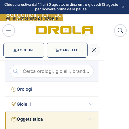
Chiusura estiva dal 14 al 30 agosto: ordina entro giovedì 13 agosto
×
per ricevere prima della pausa.
Set gemelli, fermacravatta e spilla
Vai al contenuto principale
Acciaio immagini
ACCOUNT
CARRELLO
Orologi
Gioielli
Oggettistica