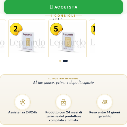
ACQUISTA
I CONSIGLI
Abbina con
gr
Lingotto Oro 2gr
Lingotto Oro 5gr
Lingotto Oro 10g
Assistenza 24/24h
Prodotto con 24 mesi di
Reso entro 14 giorni
garanzia del produttore
garantito
compilata e firmata