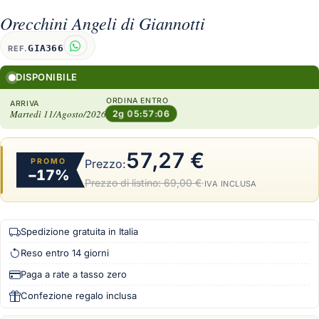
Orecchini Angeli di Giannotti
GIA366
REF.
DISPONIBILE
ORDINA ENTRO
ARRIVA
Martedì 11/Agosto/2026
2g 05:57:05
57,27 €
PROMO
Prezzo:
−17%
Prezzo di listino:
69,00 €
·
IVA INCLUSA
Spedizione gratuita in Italia
Reso entro 14 giorni
Paga a rate a tasso zero
Confezione regalo inclusa