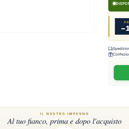
DISPO
P
−
Spedizione
Confezion