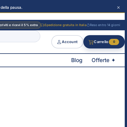
×
 della pausa.
criviti e ricevi il 5% extra
Spedizione gratuita in Italia
Reso entro 14 giorni
Account
Carrello
0
Blog
Offerte ✦