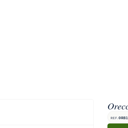
Orec
ORB
REF.