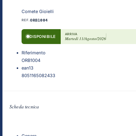
Comete Gioielli
REF.
ORB1004
ARRIVA
DISPONIBILE
Martedì 11/Agosto/2026
Riferimento
ORB1004
ean13
8051165082433
Scheda tecnica
Genere