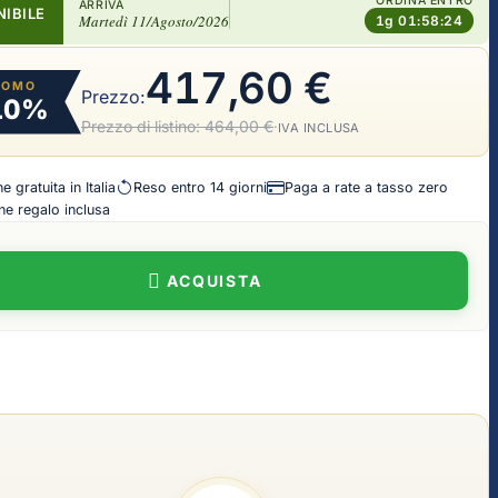
ORDINA ENTRO
ARRIVA
NIBILE
Martedì 11/Agosto/2026
1g 01:58:23
417,60 €
ROMO
Prezzo:
10%
Prezzo di listino:
464,00 €
·
IVA INCLUSA
 gratuita in Italia
Reso entro 14 giorni
Paga a rate a tasso zero
e regalo inclusa
ACQUISTA