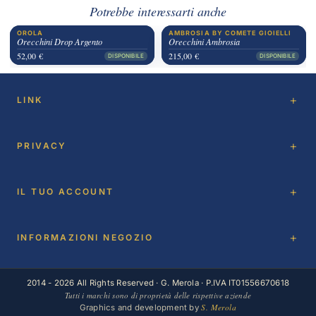
Potrebbe interessarti anche
OROLA
AMBROSIA BY COMETE GIOIELLI
Orecchini Drop Argento
Orecchini Ambrosia
52,00 €
215,00 €
DISPONIBILE
DISPONIBILE
LINK
PRIVACY
IL TUO ACCOUNT
INFORMAZIONI NEGOZIO
2014 - 2026 All Rights Reserved · G. Merola · P.IVA IT01556670618
Tutti i marchi sono di proprietà delle rispettive aziende
S. Merola
Graphics and development by