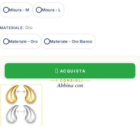
Misura -
M
Misura -
L
: Oro
MATERIALE
Materiale -
Oro
Materiale -
Oro Bianco
ACQUISTA
I CONSIGLI
Abbina con
Orecchini Drop Argento