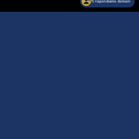
Ti rispondiamo domani
Orologio Festina Mademoiselle
Acquista
107,10 €
Arriva mar 11/agosto