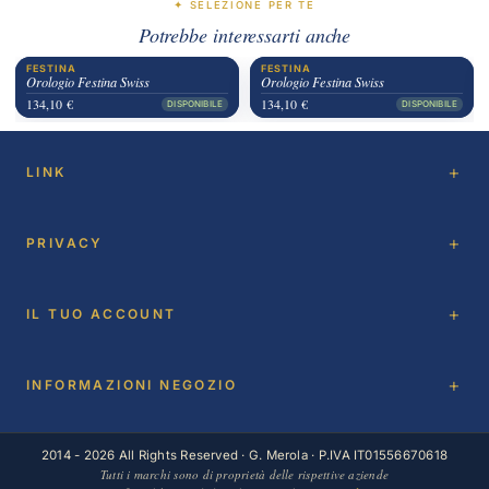
✦ SELEZIONE PER TE
Potrebbe interessarti anche
FESTINA
FESTINA
Orologio Festina Swiss
Orologio Festina Swiss
134,10 €
134,10 €
DISPONIBILE
DISPONIBILE
LINK
PRIVACY
IL TUO ACCOUNT
INFORMAZIONI NEGOZIO
2014 - 2026 All Rights Reserved · G. Merola · P.IVA IT01556670618
Tutti i marchi sono di proprietà delle rispettive aziende