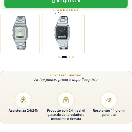
ACQUISTA
I CONSIGLI
Abbina con
Casio Vintage
Casio Vintage
Casio Vintage
Ca
Assistenza 24/24h
Prodotto con 24 mesi di
Reso entro 14 giorni
garanzia del produttore
garantito
compilata e firmata