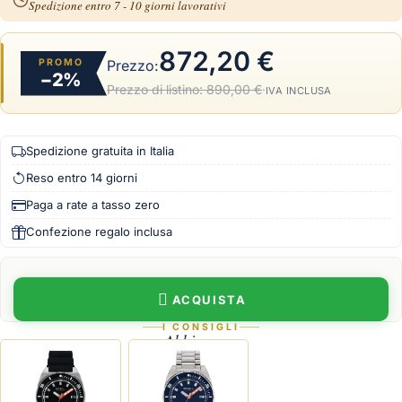
Spedizione entro 7 - 10 giorni lavorativi
872,20 €
PROMO
Prezzo:
−2%
Prezzo di listino:
890,00 €
·
IVA INCLUSA
Spedizione gratuita in Italia
Reso entro 14 giorni
Paga a rate a tasso zero
Confezione regalo inclusa
ACQUISTA
I CONSIGLI
Abbina con
Breil Manta Seeker Automatico
Breil Manta Seeker Automatico