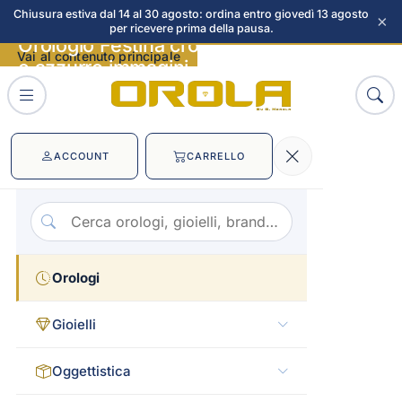
Chiusura estiva dal 14 al 30 agosto: ordina entro giovedì 13 agosto
×
per ricevere prima della pausa.
Orologio Festina crono quadrato bianco
Vai al contenuto principale
e azzurro immagini
ACCOUNT
CARRELLO
Orologi
Gioielli
Oggettistica