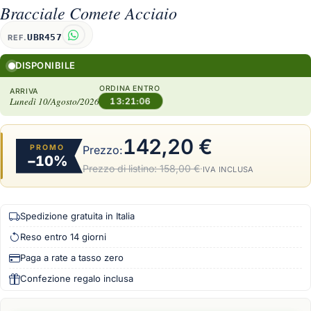
Bracciale Comete Acciaio
UBR457
REF.
DISPONIBILE
ORDINA ENTRO
ARRIVA
Lunedì 10/Agosto/2026
13:21:05
142,20 €
PROMO
Prezzo:
−10%
Prezzo di listino:
158,00 €
·
IVA INCLUSA
Spedizione gratuita in Italia
Reso entro 14 giorni
Paga a rate a tasso zero
Confezione regalo inclusa