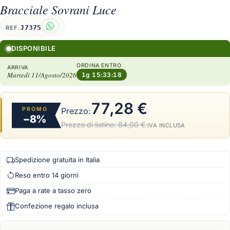
Bracciale Sovrani Luce
J7375
REF.
DISPONIBILE
ORDINA ENTRO
ARRIVA
Martedì 11/Agosto/2026
1g 15:33:17
77,28 €
PROMO
Prezzo:
−8%
Prezzo di listino:
84,00 €
·
IVA INCLUSA
Spedizione gratuita in Italia
Reso entro 14 giorni
Paga a rate a tasso zero
Confezione regalo inclusa