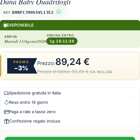
Dana Baby Quadrifogli
BRBFC39OGSVL13E2
REF.
DISPONIBILE
ORDINA ENTRO
ARRIVA
Martedì 11/Agosto/2026
1g 16:11:36
89,24 €
PROMO
Prezzo:
−3%
Prezzo di listino:
92,00 €
·
IVA INCLUSA
Spedizione gratuita in Italia
Reso entro 14 giorni
Paga a rate a tasso zero
Confezione regalo inclusa