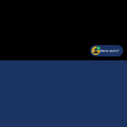
Serve aiuto?
Dana Baby Quadrifogli
Acquista
89,24 €
Arriva mar 11/agosto