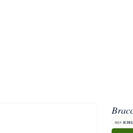
Brac
HJ0
REF.