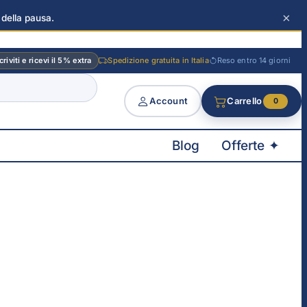
×
 della pausa.
criviti e ricevi il 5% extra
Spedizione gratuita in Italia
Reso entro 14 giorni
Account
Carrello
0
Blog
Offerte ✦