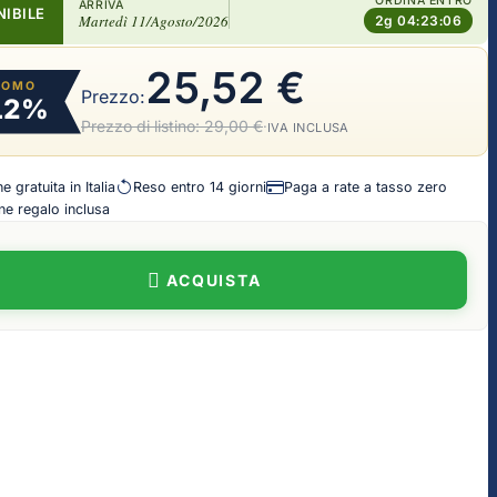
ORDINA ENTRO
ARRIVA
NIBILE
Martedì 11/Agosto/2026
2g 04:23:05
25,52 €
ROMO
Prezzo:
12%
Prezzo di listino:
29,00 €
·
IVA INCLUSA
 gratuita in Italia
Reso entro 14 giorni
Paga a rate a tasso zero
e regalo inclusa
ACQUISTA