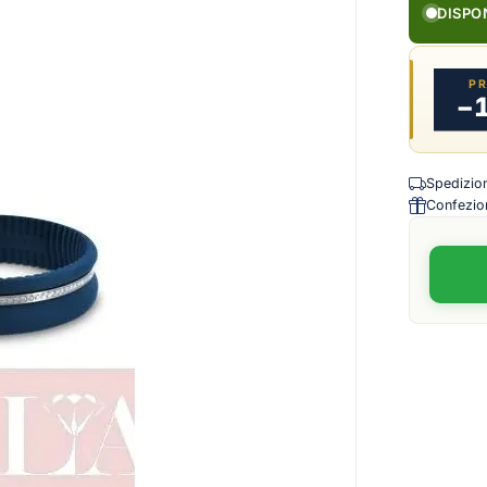
DISPO
P
−
Spedizione
Confezion