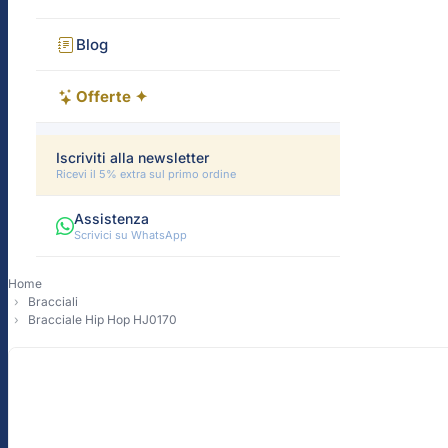
Blog
Offerte ✦
Iscriviti alla newsletter
Ricevi il 5% extra sul primo ordine
Assistenza
Scrivici su WhatsApp
Home
Bracciali
Bracciale Hip Hop HJ0170
-12%