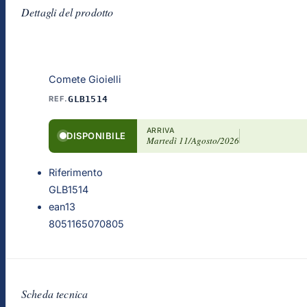
Dettagli del prodotto
Comete Gioielli
REF.
GLB1514
ARRIVA
DISPONIBILE
Martedì 11/Agosto/2026
Riferimento
GLB1514
ean13
8051165070805
Scheda tecnica