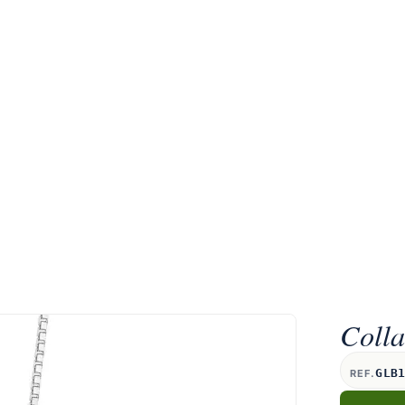
Colla
GLB
REF.