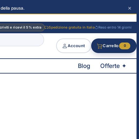
×
 della pausa.
criviti e ricevi il 5% extra
Spedizione gratuita in Italia
Reso entro 14 giorni
Account
Carrello
0
Blog
Offerte ✦