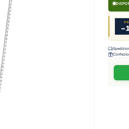
DISPO
P
−
Spedizione
Confezion