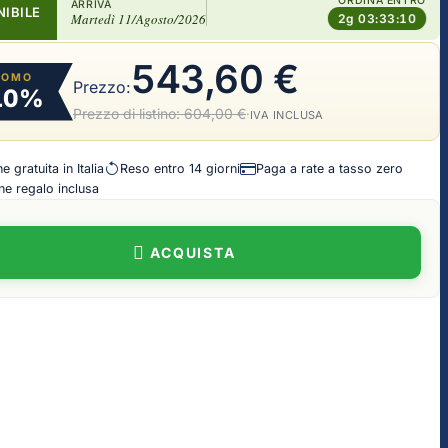
ORDINA ENTRO
ARRIVA
NIBILE
Martedì 11/Agosto/2026
2g 03:33:09
543,60 €
ROMO
Prezzo:
10%
Prezzo di listino:
604,00 €
·
IVA INCLUSA
 gratuita in Italia
Reso entro 14 giorni
Paga a rate a tasso zero
e regalo inclusa
ACQUISTA