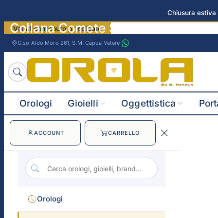
Chiusura estiva 
Collana Comete Storie di luce imm
Vai al contenuto principale
C.so Aldo Moro 261, S.M. Capua Vetere
Orologi
Gioielli
Oggettistica
Port
ACCOUNT
CARRELLO
Orologi