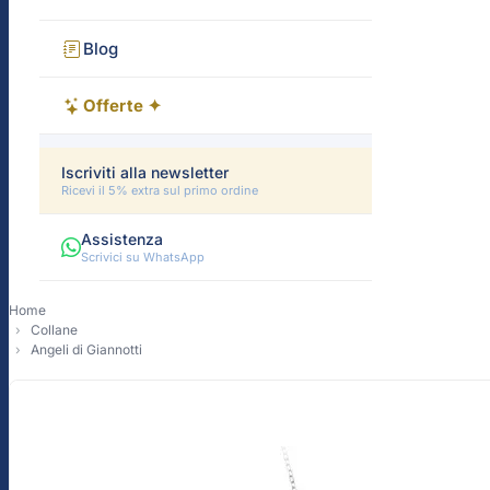
Blog
Offerte ✦
Iscriviti alla newsletter
Ricevi il 5% extra sul primo ordine
Assistenza
Scrivici su WhatsApp
Home
Collane
Angeli di Giannotti
-14%