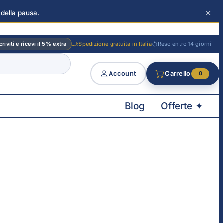
×
 della pausa.
criviti e ricevi il 5% extra
Spedizione gratuita in Italia
Reso entro 14 giorni
Account
Carrello
0
Blog
Offerte ✦