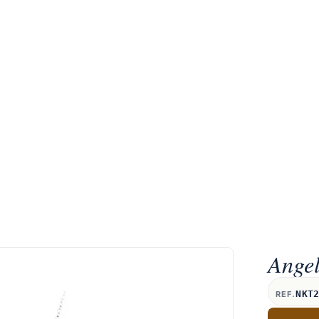
Angel
NKT
REF.