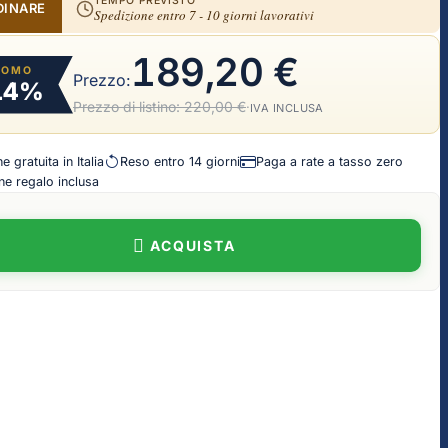
TEMPO PREVISTO
DINARE
Spedizione entro 7 - 10 giorni lavorativi
189,20 €
ROMO
Prezzo:
14%
Prezzo di listino:
220,00 €
·
IVA INCLUSA
 gratuita in Italia
Reso entro 14 giorni
Paga a rate a tasso zero
e regalo inclusa
ACQUISTA