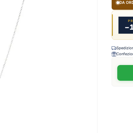
DA OR
P
−
Spedizione
Confezion