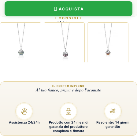
ACQUISTA
I CONSIGLI
Abbina con
Angeli di Giannotti Paradise Shine bianco
Angeli di Giannotti Shine
Angeli di Giannotti S
Assistenza 24/24h
Prodotto con 24 mesi di
Reso entro 14 giorni
garanzia del produttore
garantito
compilata e firmata