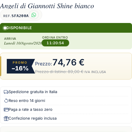
Angeli di Giannotti Shine bianco
SFA200A
REF.
DISPONIBILE
ORDINA ENTRO
ARRIVA
Lunedì 10/Agosto/2026
11:20:53
74,76 €
PROMO
Prezzo:
−16%
Prezzo di listino:
89,00 €
·
IVA INCLUSA
Spedizione gratuita in Italia
Reso entro 14 giorni
Paga a rate a tasso zero
Confezione regalo inclusa