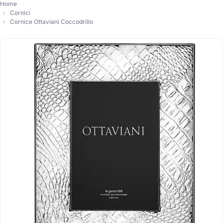
Home
Cornici
Cornice Ottaviani Coccodrillo
-10%