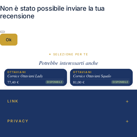
Non è stato possibile inviare la tua
recensione
Ok
✦ SELEZIONE PER TE
Potrebbe interessarti anche
OTTAVIANI
OTTAVIANI
Cornice Ottaviani Lady
Cornice Ottaviani Squalo
77,40 €
81,00 €
DISPONIBILE
DISPONIBILE
LINK
PRIVACY