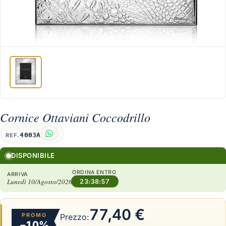
Cornice Ottaviani Coccodrillo
4003A
REF.
DISPONIBILE
ORDINA ENTRO
ARRIVA
Lunedì 10/Agosto/2026
23:38:56
77,40 €
PROMO
Prezzo:
−10%