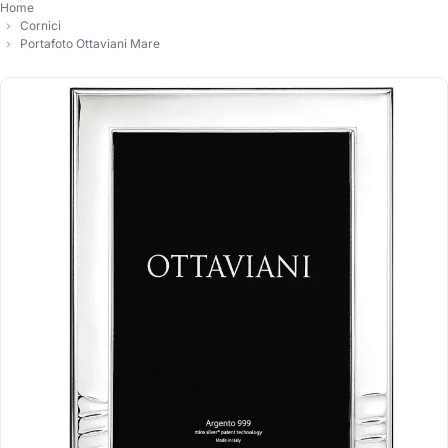
Home
Cornici
Portafoto Ottaviani Mare
-10%