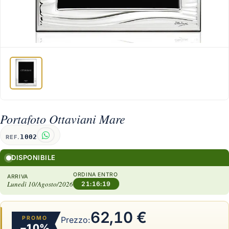
Portafoto Ottaviani Mare
1002
REF.
DISPONIBILE
ORDINA ENTRO
ARRIVA
Lunedì 10/Agosto/2026
21:16:19
62,10 €
PROMO
Prezzo:
−10%