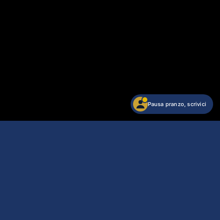
Pausa pranzo, scrivici
Portafoto Ottaviani Mare
Acquista
62,10 €
Arriva lun 10/agosto