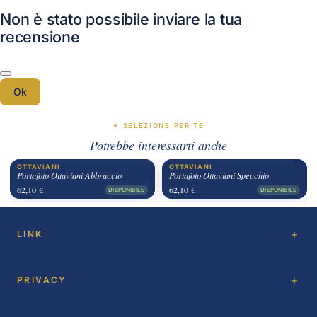
Non è stato possibile inviare la tua
recensione
Ok
✦ SELEZIONE PER TE
Potrebbe interessarti anche
OTTAVIANI
OTTAVIANI
Portafoto Ottaviani Abbraccio
Portafoto Ottaviani Specchio
62,10 €
62,10 €
DISPONIBILE
DISPONIBILE
LINK
PRIVACY