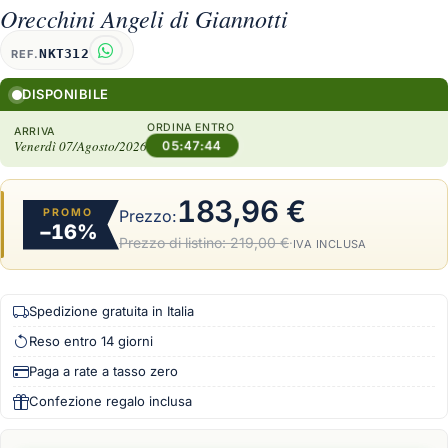
Orecchini Angeli di Giannotti
NKT312
REF.
DISPONIBILE
ORDINA ENTRO
ARRIVA
Venerdì 07/Agosto/2026
05:47:43
183,96 €
PROMO
Prezzo:
−16%
Prezzo di listino:
219,00 €
·
IVA INCLUSA
Spedizione gratuita in Italia
Reso entro 14 giorni
Paga a rate a tasso zero
Confezione regalo inclusa