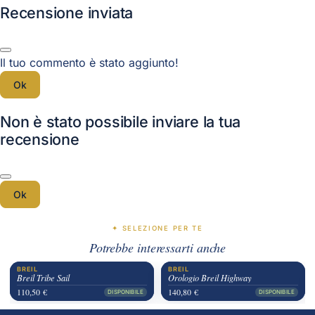
Recensione inviata
Il tuo commento è stato aggiunto!
Ok
Non è stato possibile inviare la tua
recensione
Ok
✦ SELEZIONE PER TE
Potrebbe interessarti anche
BREIL
BREIL
Breil Tribe Sail
Orologio Breil Highway
110,50 €
140,80 €
DISPONIBILE
DISPONIBILE