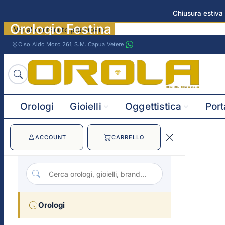
Chiusura estiva 
Orologio Festina Automatic immagi
Vai al contenuto principale
C.so Aldo Moro 261, S.M. Capua Vetere
Orologi
Gioielli
Oggettistica
Port
ACCOUNT
CARRELLO
Orologi