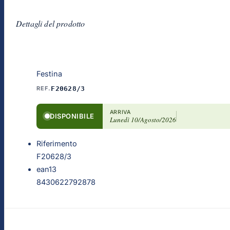
Dettagli del prodotto
Festina
REF.
F20628/3
ARRIVA
DISPONIBILE
Lunedì 10/Agosto/2026
Riferimento
F20628/3
ean13
8430622792878