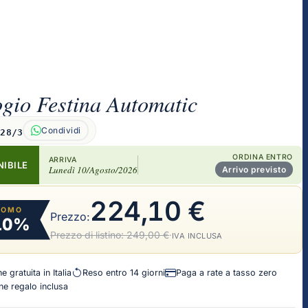
gio Festina Automatic
Condividi
628/3
ORDINA ENTRO
ARRIVA
NIBILE
Lunedì 10/Agosto/2026
Arrivo previsto
224,10 €
ROMO
Prezzo:
10%
Prezzo di listino:
249,00 €
·
IVA INCLUSA
 gratuita in Italia
Reso entro 14 giorni
Paga a rate a tasso zero
e regalo inclusa