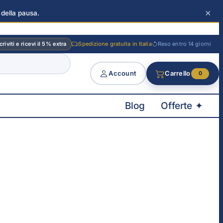
×
 della pausa.
criviti e ricevi il 5% extra
Spedizione gratuita in Italia
Reso entro 14 giorni
Account
Carrello
0
Blog
Offerte ✦