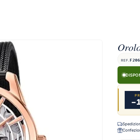
Orolo
F20
REF.
DISPO
P
−
Spedizione
Confezion