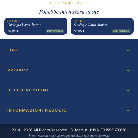
✦ SELEZIONE PER TE
Potrebbe interessarti anche
LOTUS
LOTUS
Orologio Lotus Junior
Orologio Lotus Junior
56,05 €
56,05 €
DISPONIBILE
DISPONIBILE
LINK
PRIVACY
IL TUO ACCOUNT
INFORMAZIONI NEGOZIO
2014 - 2026 All Rights Reserved · G. Merola · P.IVA IT01556670618
Tutti i marchi sono di proprietà delle rispettive aziende