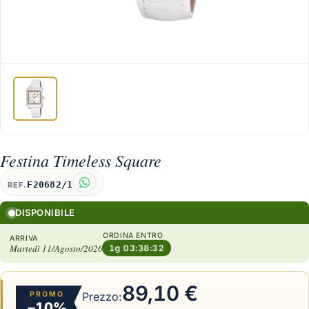
Festina Timeless Square
F20682/1
REF.
DISPONIBILE
ORDINA ENTRO
ARRIVA
Martedì 11/Agosto/2026
1g 03:38:31
89,10 €
PROMO
Prezzo:
−10%