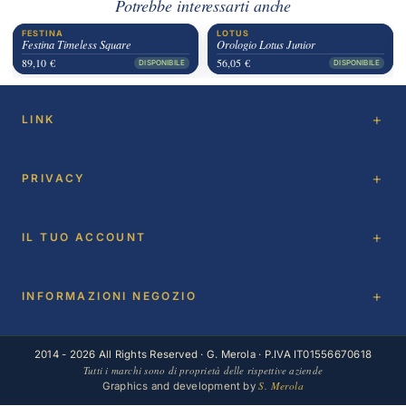
Potrebbe interessarti anche
FESTINA
LOTUS
Festina Timeless Square
Orologio Lotus Junior
89,10 €
56,05 €
DISPONIBILE
DISPONIBILE
LINK
PRIVACY
IL TUO ACCOUNT
INFORMAZIONI NEGOZIO
2014 - 2026 All Rights Reserved · G. Merola · P.IVA IT01556670618
Tutti i marchi sono di proprietà delle rispettive aziende
S. Merola
Graphics and development by