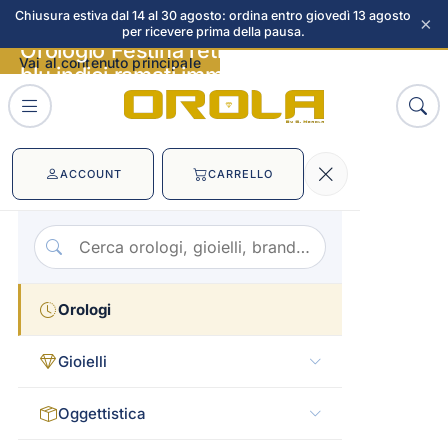
Chiusura estiva dal 14 al 30 agosto: ordina entro giovedì 13 agosto
×
per ricevere prima della pausa.
Orologio Festina retrograde quadrante
Vai al contenuto principale
blu indici ramati immagini
ACCOUNT
CARRELLO
Orologi
Gioielli
Oggettistica