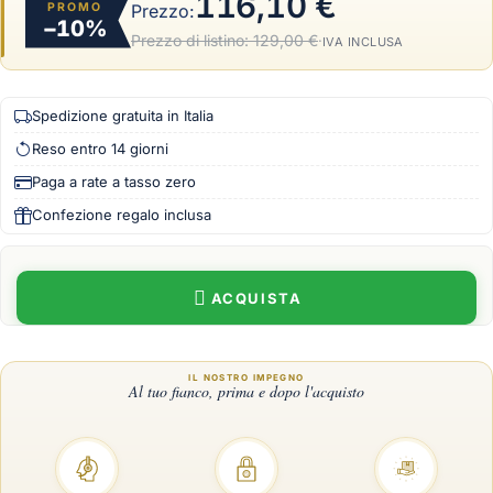
116,10 €
PROMO
Prezzo:
−10%
Prezzo di listino:
129,00 €
·
IVA INCLUSA
Spedizione gratuita in Italia
Reso entro 14 giorni
Paga a rate a tasso zero
Confezione regalo inclusa
ACQUISTA