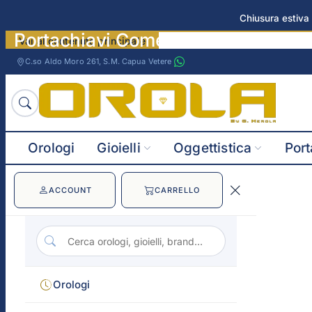
Chiusura estiva 
Portachiavi Comete Tyres immagin
Vai al contenuto principale
C.so Aldo Moro 261, S.M. Capua Vetere
Orologi
Gioielli
Oggettistica
Port
ACCOUNT
CARRELLO
Orologi