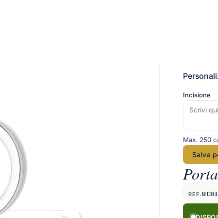
Personali
Incisione
Max. 250 ca
Salva p
Porta
UCH
REF.
DISPO