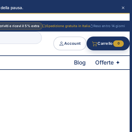
×
 della pausa.
criviti e ricevi il 5% extra
Spedizione gratuita in Italia
Reso entro 14 giorni
Account
Carrello
0
Blog
Offerte ✦