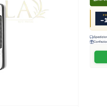
P
−
Spedizione
Confezion