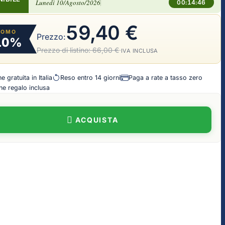
Lunedì 10/Agosto/2026
00:14:45
59,40 €
ROMO
Prezzo:
10%
Prezzo di listino:
66,00 €
·
IVA INCLUSA
 gratuita in Italia
Reso entro 14 giorni
Paga a rate a tasso zero
e regalo inclusa
ACQUISTA