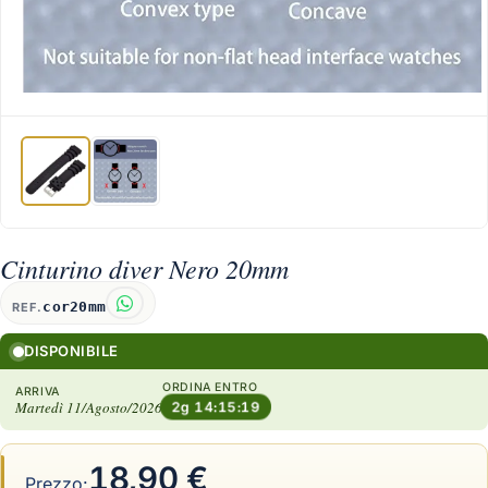
Cinturino diver Nero 20mm
cor20mm
REF.
DISPONIBILE
ORDINA ENTRO
ARRIVA
Martedì 11/Agosto/2026
2g 14:15:18
18,90 €
Prezzo: