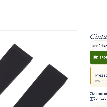
Cintu
lis
REF.
DISPO
Prezz
IVA INC
Spedizione
Confezion