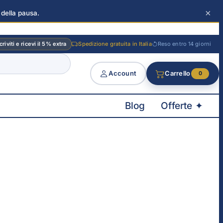
×
 della pausa.
criviti e ricevi il 5% extra
Spedizione gratuita in Italia
Reso entro 14 giorni
Account
Carrello
0
Blog
Offerte ✦