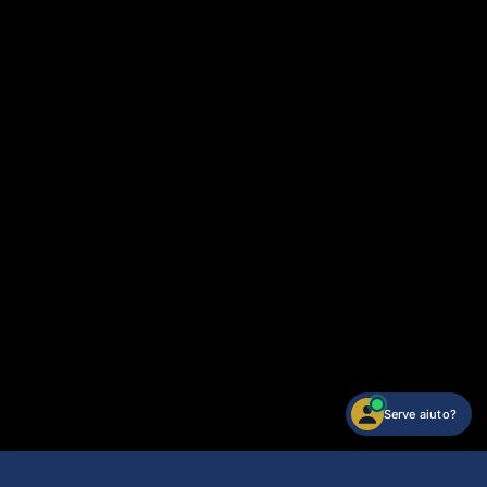
Serve aiuto?
Angeli di Giannotti Alchimia d'oro