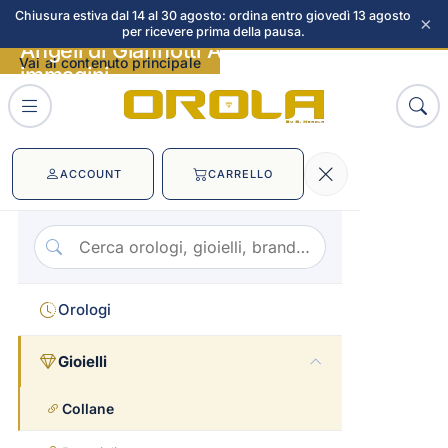
Chiusura estiva dal 14 al 30 agosto: ordina entro giovedì 13 agosto
×
per ricevere prima della pausa.
Angeli di Giannotti Alchimia d'oro
Vai al contenuto principale
immagini
ACCOUNT
CARRELLO
Orologi
Gioielli
Collane