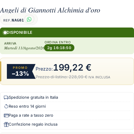
Angeli di Giannotti Alchimia d'oro
NAG01
REF.
DISPONIBILE
ORDINA ENTRO
ARRIVA
Martedì 11/Agosto/2026
2g 16:18:50
199,22 €
PROMO
Prezzo:
−13%
Prezzo di listino:
228,99 €
·
IVA INCLUSA
Spedizione gratuita in Italia
Reso entro 14 giorni
Paga a rate a tasso zero
Confezione regalo inclusa