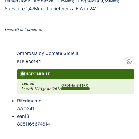
Dimensioni: Larghezza 10,15Mm; Lunghezza 9,69Mm;
Spessore 1,47Mm. . La Referenza È Aao 241.
Dettagli del prodotto
Ambrosia by Comete Gioielli
REF.
AAO241
DISPONIBILE
ARRIVA
ORDINA ENTRO
Lunedì 10/Agosto/2026
Riferimento
AAO241
ean13
8051165674614